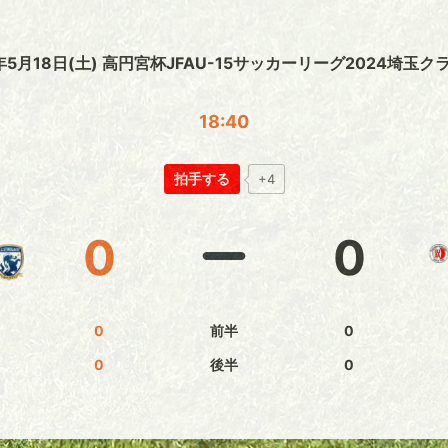
4年5月18日(土) 高円宮杯JFAU-15サッカーリーグ2024埼玉
18:40
拍手する
+4
0
0
0
前半
0
0
後半
0