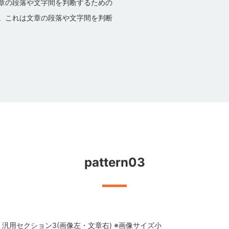
章の段落や文字間を判断するための
。これは文章の段落や文字間を判断
pattern03
汎用セクション3(画像左・文章右) ※画像サイズ小